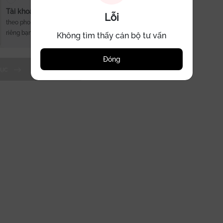
Tài khoản số đẹp
Lỗi
theo phong cách
riêng bạn
Không tìm thấy cán bộ tư vấn
Đóng
tục